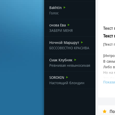
Bakhtin
Голос
снова Ева
Текст 
ЗАБЕРИ МЕНЯ
Текст
Ночной Маршрут
[Текст
БЕССОВЕСТНО КРАСИВА
[Интро
Смак Клубняк
В самы
Ревнивая невыносимая
Либо в
Но на 
SOROKIN
Это Фе
Показа
Настоящий блондин
[Куплет
Он жил
Где пе
Где во
По
И масс