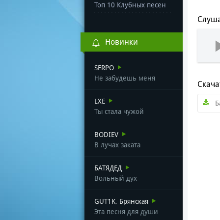
Топ 10 Клубных песен
Слуша
Новинки
SERPO
Не забудешь меня
Скача
LXE
Б
Ты стала чужой
BODIEV
В лучах заката
БАТЯДЕД
Вольный дух
GUT1K, Брянская
Эта песня для души