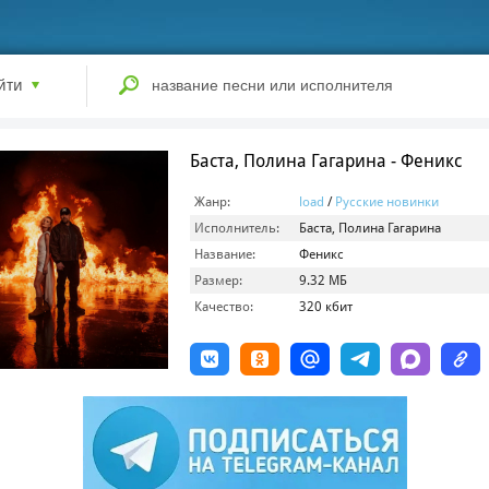
йти
Баста, Полина Гагарина - Феникс
Жанр:
load
/
Русские новинки
Исполнитель:
Баста, Полина Гагарина
Название:
Феникс
Размер:
9.32 МБ
Качество:
320 кбит