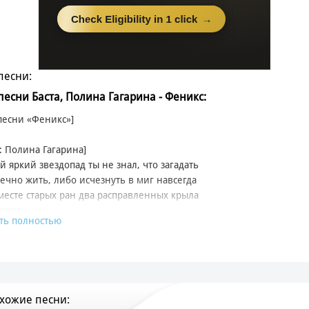
песни:
 песни Баста, Полина Гагарина - Феникс:
 песни «Феникс»]
: Полина Гагарина]
й яркий звездопад ты не знал, что загадать
ечно жить, либо исчезнуть в миг навсегда
месте старых ран два расправленных крыла
никс
ть полностью
 1: Баста]
 в городе бетонных коробок, лишенный души словно робот
пел и пыль накрывают дороги туманом сильнее, чем Лондон
здух густой и тяжёлый, как будто горит сигарета без фильтра
хожие песни:
а безликих людей — ни тени улыбки, ни имени в титрах