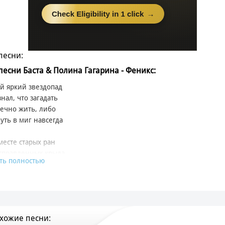
песни:
 песни Баста & Полина Гагарина - Феникс:
й яркий звездопад
знал, что загадать
ечно жить, либо
уть в миг навсегда
месте старых ран
справленных крыла
ть полностью
никс
 в городе бетонных коробок, лишенный души словно робот
пел и пыль накрывают дороги туманом сильнее, чем Лондон
здух густой и тяжёлый, как будто горит сигарета без фильтра
хожие песни:
а безликих людей - ни тени улыбки, ни имени в титрах