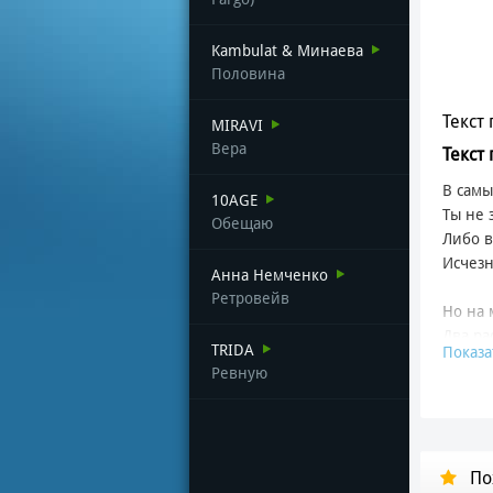
Kambulat & Минаева
Половина
Текст 
MIRAVI
Вера
Текст
В самы
10AGE
Ты не 
Обещаю
Либо в
Исчезн
Анна Немченко
Ретровейв
Но на 
Два ра
TRIDA
Показа
Это Фе
Ревную
Он жил
Где пе
Где во
По
И масс