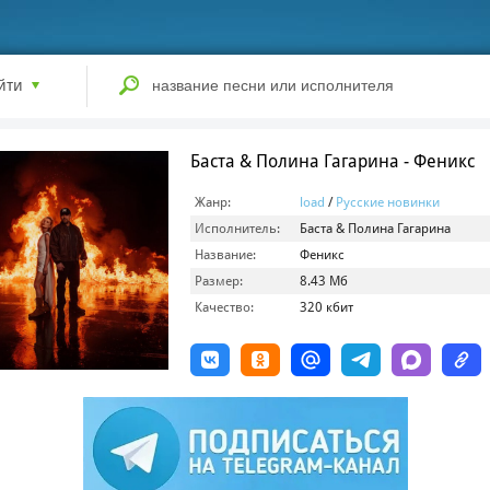
йти
Баста & Полина Гагарина - Феникс
Жанр:
load
/
Русские новинки
Исполнитель:
Баста & Полина Гагарина
Название:
Феникс
Размер:
8.43 Мб
Качество:
320 кбит