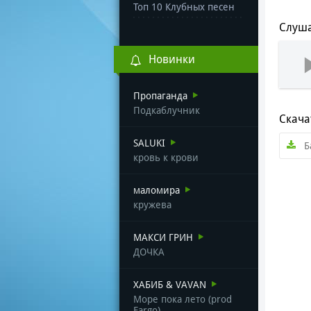
Топ 10 Клубных песен
Слуша
Новинки
Пропаганда
Подкаблучник
Скача
SALUKI
Б
кровь к крови
маломира
кружева
МАКСИ ГРИН
ДОЧКА
ХАБИБ & VAVAN
Море пока лето (prod
Fargo)