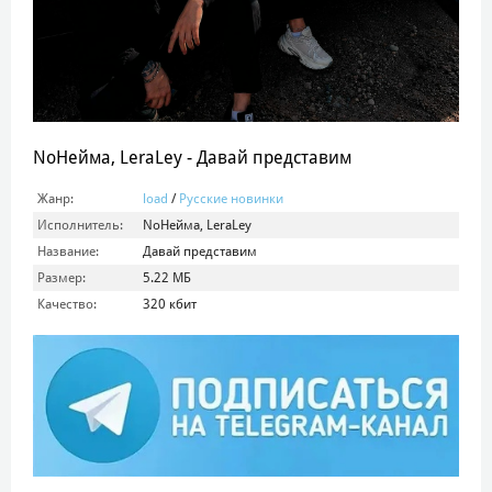
NoНейма, LeraLey - Давай представим
Жанр:
load
/
Русские новинки
Исполнитель:
NoНейма, LeraLey
Название:
Давай представим
Размер:
5.22 МБ
Качество:
320 кбит