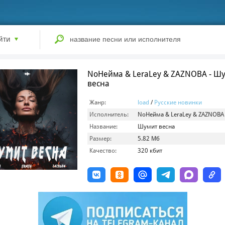
йти
NoНейма & LeraLey & ZAZNOBA - Ш
весна
Жанр:
load
/
Русские новинки
Исполнитель:
NoНейма & LeraLey & ZAZNOBA
Название:
Шумит весна
Размер:
5.82 Мб
Качество:
320 кбит