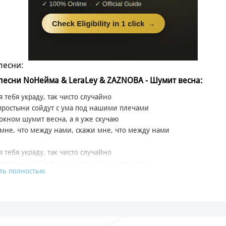
песни:
 песни NoНейма & LeraLey & ZAZNOBA - Шумит весна:
я тебя украду, так чисто случайно
простыни сойдут с ума под нашими плечами
 окном шумит весна, а я уже скучаю
мне, что между нами, скажи мне, что между нами
я тебя украду, так чисто случайно
простыни сойдут с ума под нашими плечами
ть полностью
 окном шумит весна, а я уже скучаю
мне, что между нами, что между нами
застыл, и сердце тоже застыло
нишь, как я любил, ты вроде тоже любила