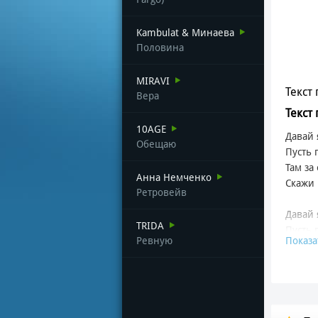
Kambulat & Минаева
Половина
MIRAVI
Текст 
Вера
Текст
10AGE
Давай 
Обещаю
Пусть 
Там за
Анна Немченко
Скажи 
Ретровейв
Давай 
TRIDA
Пусть 
Ревную
Показа
Там за
Скажи 
Город 
Ты пом