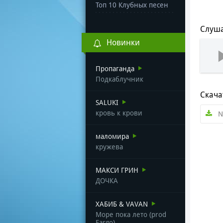
Топ 10 Клубных песен
Слуша
Новинки
Пропаганда
Подкаблучник
Скача
SALUKI
кровь к крови
N
маломира
кружева
МАКСИ ГРИН
ДОЧКА
ХАБИБ & VAVAN
Море пока лето (prod
Fargo)