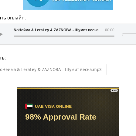
ть онлайн:
NoНейма & LeraLey & ZAZNOBA - Шумит весна
00:00
ть:
oНейма & LeraLey & ZAZNOBA - Шумит весна.mp3