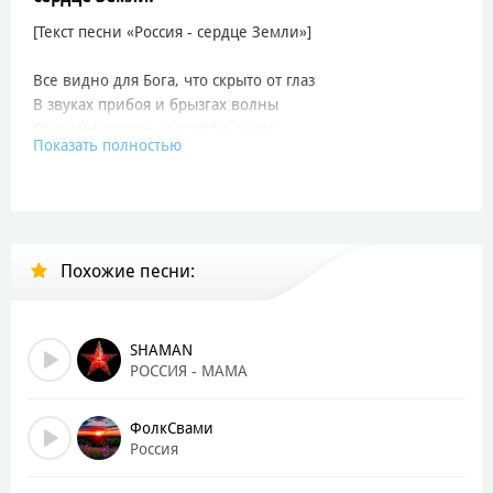
[Текст песни «Россия - сердце Земли»]
Все видно для Бога, что скрыто от глаз
В звуках прибоя и брызгах волны
Он знает о мире, о правде, о нас
Показать полностью
Больше, чем даже представить б могли
И если случилась большая беда
То даже не думая, взгляд подними
Там, где закат обнимает вода
Любви Человечеству тихо проси
Похожие песни:
Россия - ты сердце нашей земли
Победа за нами - с Богом в груди!
За веру, за правду, за честь, за судьбу
SHAMAN
Верим в победу и в нашу страну!
РОССИЯ - МАМА
Россия - ты сердце земли!
ФолкСвами
Россия
Понятны для Бога от сердца мольбы
Сквозь шелест деревьев вам знаки подаст