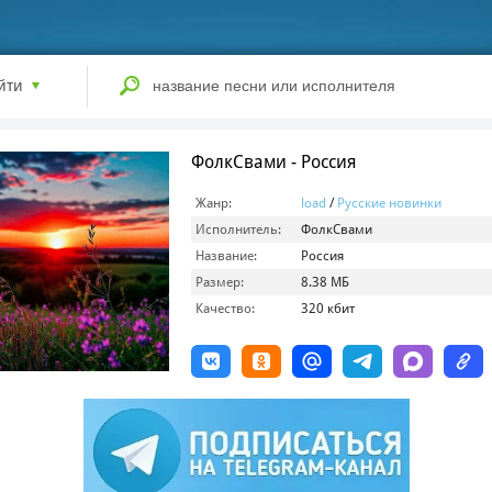
йти
ФолкСвами - Россия
Жанр:
load
/
Русские новинки
Исполнитель:
ФолкСвами
Название:
Россия
Размер:
8.38 МБ
Качество:
320 кбит