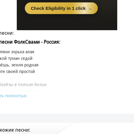
песни:
 песни ФолкСвами - Россия:
лями зорька алая
кой туман седой
аёшь, земля родная
оте своей простой
берёзы в платьях белых
просторы без конца
ть полностью
рай для самых смелых
 замысел творца
, ты как песня
ет зари, как тишина
хожие песни:
красна и чудесна