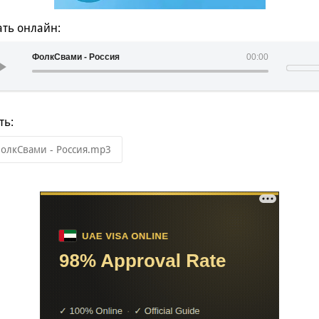
ть онлайн:
ФолкСвами - Россия
00:00
ть:
олкСвами - Россия.mp3