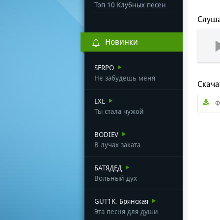
Топ 10 Клубных песен
Слуша
Новинки
SERPO
Не забудешь меня
Скача
LXE
Ф
Ты стала чужой
BODIEV
В лучах заката
БАТЯДЕД
Вольный дух
GUT1K, Брянская
Эта песня для души