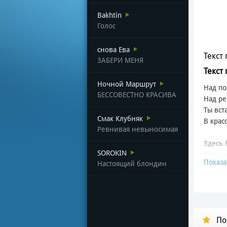
Bakhtin
Голос
снова Ева
Текст 
ЗАБЕРИ МЕНЯ
Текст
Ночной Маршрут
Над по
БЕССОВЕСТНО КРАСИВА
Над ре
Ты вст
Смак Клубняк
В крас
Ревнивая невыносимая
Здесь 
SOROKIN
Здесь 
Показа
Настоящий блондин
Этот к
В этом
Россия
Как св
По
Ты пре