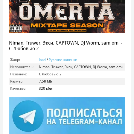
Niman, Truwer, Экси, CAPTOWN, DJ Worm, sam omi -
С Любовью 2
Жанр:
load
/
Русские новинки
Исполнитель:
Niman, Truwer, Экси, CAPTOWN, DJ Worm, sam omi
Название:
С Любовью 2
Размер:
7.58 МБ
Качество:
320 кбит