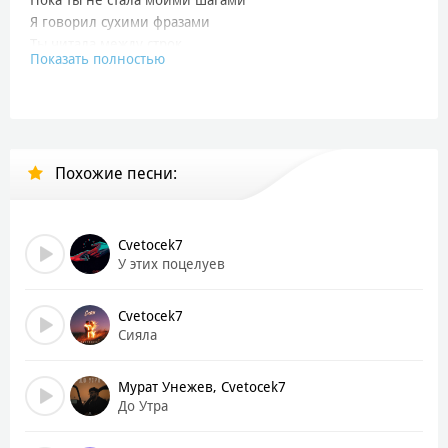
Я говорил сухими фразами
Ты читала между строк
Показать полностью
Я был закрыт, как старый город
Ты нашла в нём светлый уголок
Если это сон — не пробуждай
Пусть он длится, сколько возможно
Похожие песни:
Наши клятвы не потеряй
И с любовью ты осторожно
Если это сон — не пробуждай
Cvetocek7
Пусть он длится, сколько возможно
У этих поцелуев
Наши клятвы не потеряй
И с любовью ты осторожно
Cvetocek7
Сияла
Я не просила — ты остался
Не обещал, но был рядом
Мурат Унежев, Cvetocek7
Я знала: ты не идеальный
До Утра
Но честный — это всё что мне надо
Ты говорил — я слышала паузы