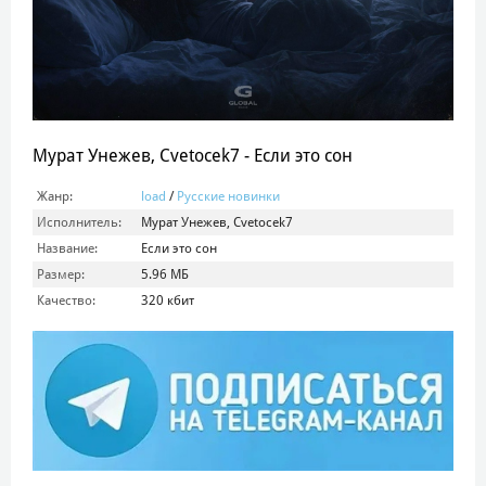
Мурат Унежев, Cvetocek7 - Если это сон
Жанр:
load
/
Русские новинки
Исполнитель:
Мурат Унежев, Cvetocek7
Название:
Если это сон
Размер:
5.96 МБ
Качество:
320 кбит