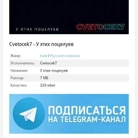
Cvetocek7 - У этих поцелуев
Жанр:
load
/
Русские новинки
Исполнитель:
Cvetocek7
Название:
У этих поцелуев
Размер:
7 МБ
Качество:
320 кбит