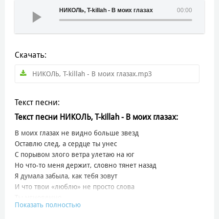
НИКОЛЬ, T-killah - В моих глазах
00:00
Скачать:
НИКОЛЬ, T-killah - В моих глазах.mp3
Текст песни:
Текст песни НИКОЛЬ, T-killah - В моих глазах:
В моих глазах не видно больше звезд
Оставлю след, а сердце ты унес
С порывом злого ветра улетаю на юг
Но что-то меня держит, словно тянет назад
Я думала забыла, как тебя зовут
И что твои «люблю» не просто слова
Ты мгновенно
Показать полностью
Проникаешь внутрь меня
Внутривенно