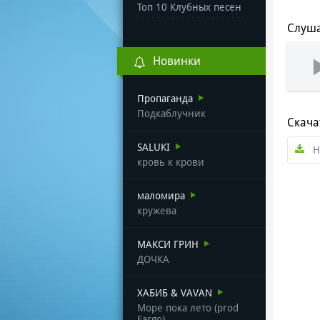
Топ 10 Клубных песен
Слуша
Новинки
Пропаганда
Подкаблучник
Скача
SALUKI
Н
кровь к крови
маломира
кружева
МАКСИ ГРИН
ДОЧКА
ХАБИБ & VAVAN
Море пока лето (prod
Fargo)