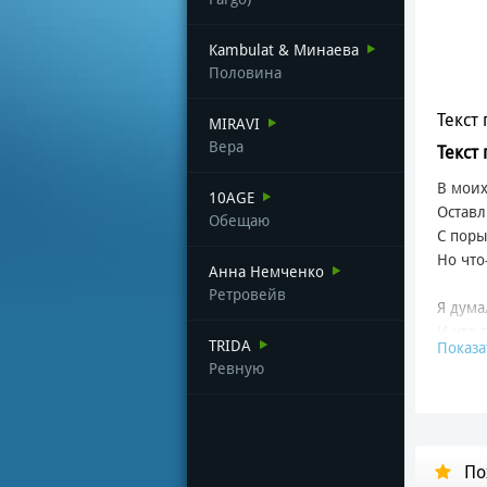
Kambulat & Минаева
Половина
Текст 
MIRAVI
Вера
Текст 
В моих
10AGE
Оставл
Обещаю
С поры
Но что
Анна Немченко
Ретровейв
Я дума
И что 
TRIDA
Показа
Ты мг
Ревную
Прони
Внутр
Но кто
По
Как те