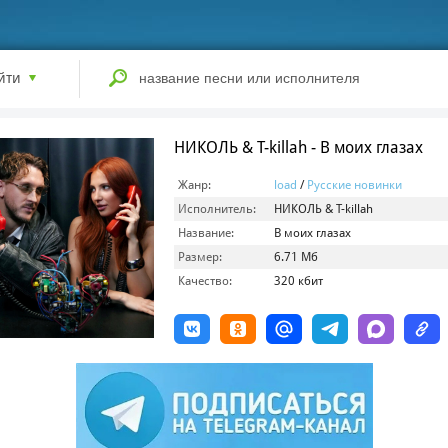
йти
НИКОЛЬ & T-killah - В моих глазах
Жанр:
load
/
Русские новинки
Исполнитель:
НИКОЛЬ & T-killah
Название:
В моих глазах
Размер:
6.71 Мб
Качество:
320 кбит