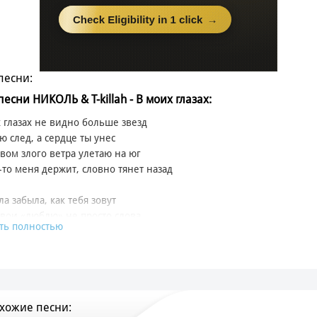
песни:
песни НИКОЛЬ & T-killah - В моих глазах:
 глазах не видно больше звезд
ю след, а сердце ты унес
вом злого ветра улетаю на юг
-то меня держит, словно тянет назад
ла забыла, как тебя зовут
твои «люблю» не просто слова
ть полностью
новенно
каешь внутрь меня
ивенно
 в этом виноват
хожие песни:
перь мои дела