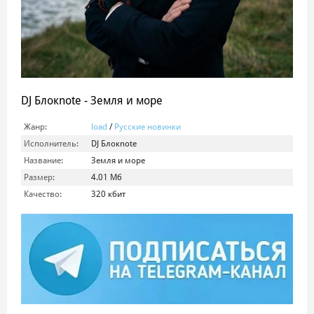
DJ Блокnote - Земля и море
Жанр:
load
/
Русские новинки
Исполнитель:
DJ Блокnote
Название:
Земля и море
Размер:
4.01 Мб
Качество:
320 кбит