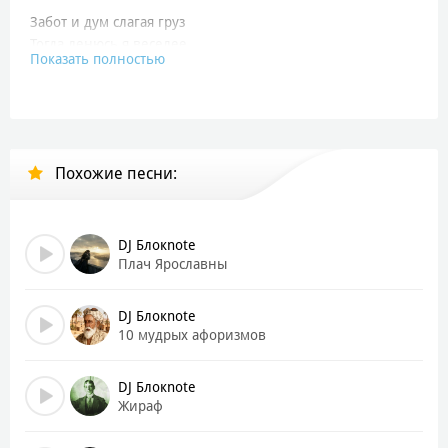
Забот и дум слагая груз
Тогда ленюсь я веселее
Показать полностью
И забываю песни муз
Мне моря сладкий шум милее
Когда же волны по брегам
Ревут, кипят и пеной плещут
Похожие песни:
И гром гремит по небесам
И молнии во мраке блещут
Я удаляюсь от морей
DJ Блокnote
В гостеприимные дубровы
Плач Ярославны
Земля мне кажется верней
И жалок мне рыбак суровый
DJ Блокnote
10 мудрых афоризмов
Живет на утлом он челне
Игралище слепой пучины
DJ Блокnote
А я в надежной тишине
Жираф
Внимаю шум ручья долины.