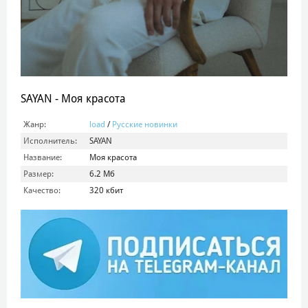
SAYAN - Моя красота
Жанр:
load
/
Русские новинки
Исполнитель:
SAYAN
Название:
Моя красота
Размер:
6.2 Мб
Качество:
320 кбит