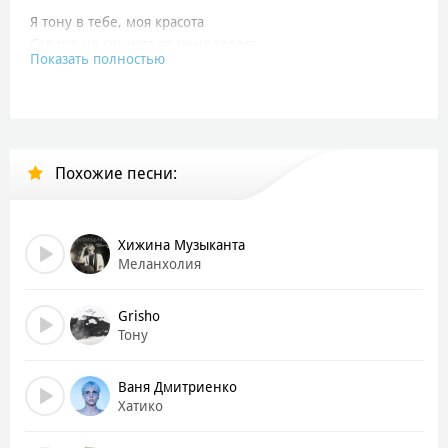
Я тону в тебе, моя красота
Сердце не слышит от меня голоса
Показать полностью
Я тону в тебе, моя красота
А твои глаза — на вес золота
Ты греешь мою душу как костер
Вечно в моих мыслях, ты мой сон
Похожие песни:
Устала меня слушать, как люблю
С тобою, знаешь, я будто в раю
Закрой дороги, я всё равно лечу самолётом
Хижина Музыканта
Я несу тебе букет из самой нежной ноты
Меланхолия
Ты моя муза, я пишу о тебе свои песни
Голосом описывая мои чувства, где ты?
Grisho
Тону
Ты особенная мадам
Я вытащу все чувства и тебе лишь дам
Ваня Дмитриенко
Только не уходи далеко ты по волнам
Хатико
Если хочешь, я разделю сердце пополам