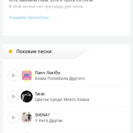
В этой жизни нет преграды для меня
Показать полностью
Полюбила, полюбила
На свою беду, любимый
Полюбила, полюбила
Я в тебе тону, любимый
Полюбила, полюбила
Похожие песни:
На свою беду, любимый
Полюбила, полюбила
Я в тебе тону
(Танцуют все)
Панч ЛоктЁм
Клава Полюбила Другого
Чувства ударами бьют по душе
Милый, смотри, я живая уже
Taras
Это любовь, это искусство
Цветок Среди Моего Хлама
И вновь меня поднимают небеса
Хоть завязаны глаза, и душа моя чиста
SHENA?
В этой жизни нет преграды для меня
У Него Другая
Полюбила, полюбила