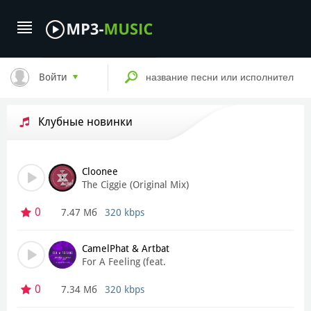
Войти
Клубные новинки
Cloonee
The Ciggie (Original Mix)
0
7.47 Мб
320 kbps
CamelPhat & Artbat
For А Feeling (feat.
Rhodes) (Layton Giordani
Remix)
0
7.34 Мб
320 kbps