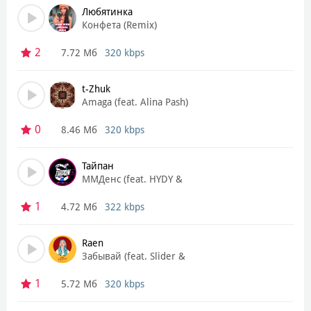
Любятинка
Конфета (Remix)
2
7.72 Мб
320 kbps
t-Zhuk
Amaga (feat. Alina Pash)
0
8.46 Мб
320 kbps
Тайпан
MMДенс (feat. HYDY &
Neverno)
1
4.72 Мб
322 kbps
Raen
Забывай (feat. Slider &
Magnit)
1
5.72 Мб
320 kbps