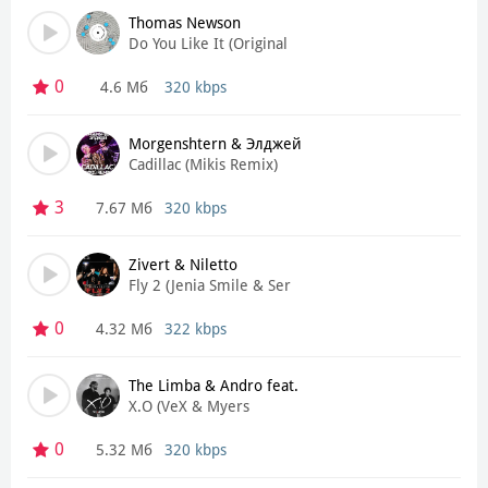
Thomas Newson
Do You Like It (Original
Mix)
0
4.6 Мб
320 kbps
Morgenshtern & Элджей
Cadillac (Mikis Remix)
3
7.67 Мб
320 kbps
Zivert & Niletto
Fly 2 (Jenia Smile & Ser
Twister Remix)
0
4.32 Мб
322 kbps
The Limba & Andro feat.
X.O (VeX & Myers
Metrawell
Mashup)
0
5.32 Мб
320 kbps