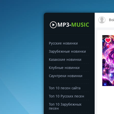
Во
Русские новинки
0
Зарубежные новинки
Казахские новинки
Клубные новинки
Саунтреки новинки
Топ 10 песен сайта
Топ 10 Русских песен
Топ 10 Зарубежных
песен