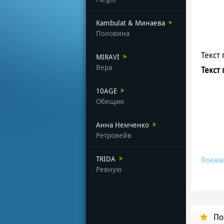
Kambulat & Минаева
Половина
Текст 
MIRAVI
Вера
Текст 
10AGE
Обещаю
Анна Немченко
Ретровейв
TRIDA
Показа
Ревную
По