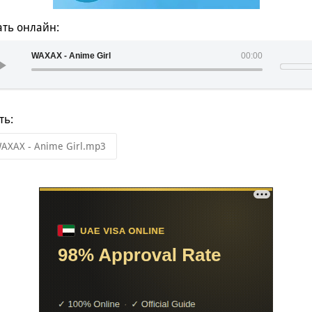
ть онлайн:
WAXAX - Anime Girl
00:00
ть:
AXAX - Anime Girl.mp3