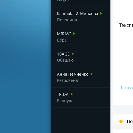
Kambulat & Минаева
Половина
Текст 
MIRAVI
Вера
10AGE
Обещаю
Анна Немченко
Ретровейв
Показа
TRIDA
Ревную
По