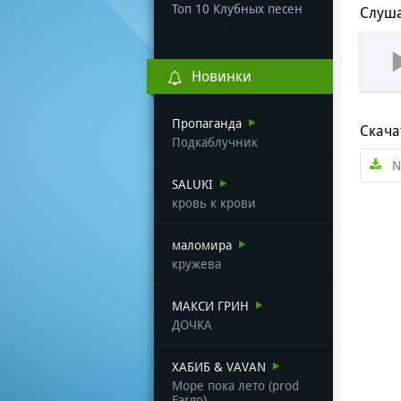
Топ 10 Клубных песен
Слуша
Новинки
Пропаганда
Скача
Подкаблучник
N
SALUKI
кровь к крови
маломира
кружева
МАКСИ ГРИН
ДОЧКА
ХАБИБ & VAVAN
Море пока лето (prod
Fargo)