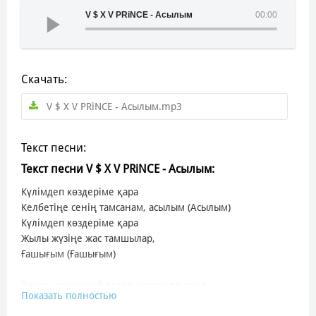
V $ X V PRiNCE - Асылым
00:00
Скачать:
V $ X V PRiNCE - Асылым.mp3
Текст песни:
Текст песни V $ X V PRiNCE - Асылым:
Күлімдеп көздеріме қара
Келбетіңе сенің тамсанам, асылым (Асылым)
Күлімдеп көздеріме қара
Жылы жүзіңе жас тамшылар,
Ғашығым (Ғашығым)
Вечер, холодный ветер, мороз по коже
Показать полностью
Встреча, минуты раньше, минуты позже
Оба... давно не дети, но так похожи