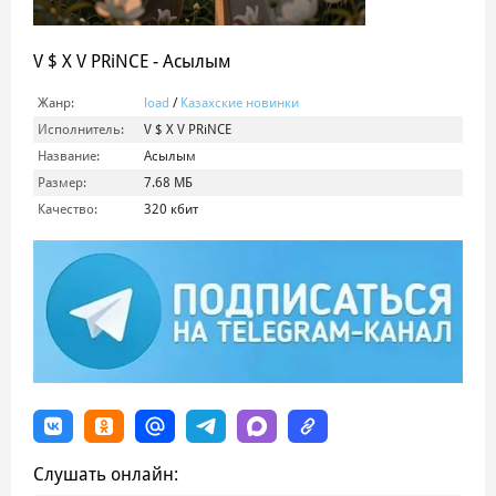
V $ X V PRiNCE - Асылым
Жанр:
load
/
Казахские новинки
Исполнитель:
V $ X V PRiNCE
Название:
Асылым
Размер:
7.68 МБ
Качество:
320 кбит
Слушать онлайн: