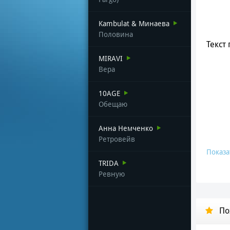
Kambulat & Минаева
Половина
Текст 
MIRAVI
Вера
10AGE
Обещаю
Анна Немченко
Ретровейв
Показа
TRIDA
Ревную
По