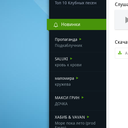
Топ 10 Клубных песен
Слуша
Новинки
Пропаганда
Скача
Подкаблучник
A
SALUKI
кровь к крови
маломира
кружева
МАКСИ ГРИН
ДОЧКА
ХАБИБ & VAVAN
Море пока лето (prod
Fargo)