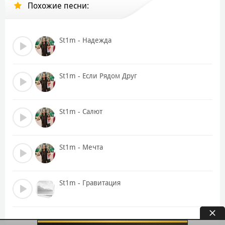
Похожие песни:
St1m - Надежда
St1m - Если Рядом Друг
St1m - Салют
St1m - Мечта
St1m - Гравитация