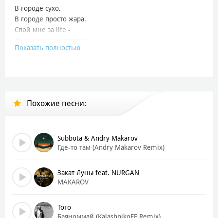
В городе сухо,
В городе просто жара.
Спой мне за life -
Там за закат да рассвет.
Показать полностью
Спой мне о том,
Ай когда выхода нет.
Пятятся поцам
Там под ногами земля.
Спой мне о том,
Похожие песни:
Что пела мама моя.
Спой мне на сон
За красоту в горизонт.
Пусть и трясёт
Subbota & Andry Makarov
Но довезет вагон!
Где-то там (Andry Makarov Remix)
Манило в сон, закрывало глаза!
Баяноммай!
Закат Луны feat. NURGAN
А ты спой мне за life!
MAKAROV
Высадит в тай, в огородах Иллай!
Баяноммай!
Тото
А ты спой мне за life!
Баяноммай (KalashnikoFF Remix)