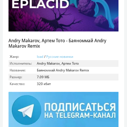
Andry Makarov, Артем Тото - Баяноммай Andry
Makarov Remix
Жанр:
load
/
Русские новинки
Исполнитель:
Andry Makarov, Артем Тото
Название:
Баяноммай Andry Makarov Remix
Размер:
7.09 МБ
Качество:
320 кбит