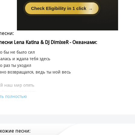
песни:
песни Lena Katina & DJ DimixeR - Океанами:
о бы не было сил
валась и ждала тебя здесь
о раз ты уходил
вно возвращался, ведь ты мой весь
й наш мир опять
ётся время вспять
ть полностью
оём по берегу идём
, мысли и любовь
аешь меня вновь
юбовью спасён
хожие песни: