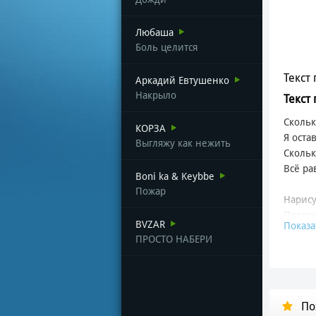
Любаша
Боль целится
Текст 
Аркадий Евтушенко
Накрыло
Текст 
Скольк
КОРЗА
Я оста
Выгляжу как нежить
Скольк
Всё ра
Boni ka & Keybbe
Пожар
Нарису
Поверн
BVZAR
Показа
Мы вдв
ПРОСТО НАБЕРИ
Краски
Выпив
Мир л
По