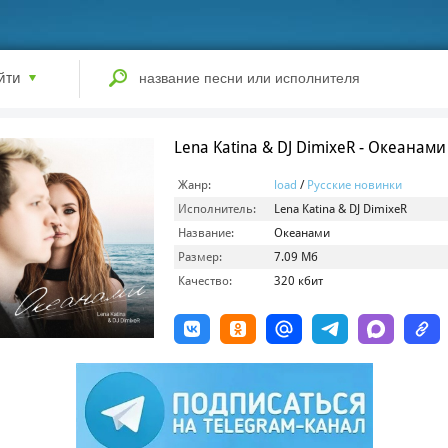
йти
Lena Katina & DJ DimixeR - Океанами
Жанр:
load
/
Русские новинки
Исполнитель:
Lena Katina & DJ DimixeR
Название:
Океанами
Размер:
7.09 Мб
Качество:
320 кбит