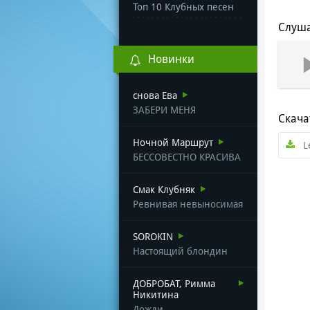
Топ 10 Клубных песен
Слуша
Новинки
снова Ева
ЗАБЕРИ МЕНЯ
Скача
Ночной Маршрут
L
БЕССОВЕСТНО КРАСИВА
Смак Клубняк
Ревнивая невыносимая
SOROKIN
Настоящий блондин
ДОБРОБАТ, Римма
Никитина
Дожди