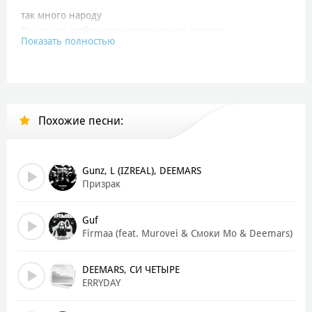
так много народу
Так что по любому придется кого-то сливать
Показать полностью
Так что если я забыл про кого-то , извиняюсь я это
специально
Если слова че то весят то сколько кило ты отдал бы за
близкого
Похожие песни:
Сколько готов положить на весы чтоб проблемы
решились по быстрому
На мне валяется но зато хохотали так искренне
На нас такие же кеды от найк но ты просто попробуй в
Gunz, L (IZREAL), DEEMARS
них выстоять
Призрак
Они утонули в догадках
Guf
Как же так я с ЮВАО но а цао
Firmaa (feat. Murovei & Смоки Мо & Deemars)
Время лучший судья
С нашего корабля фэйки быстро попадали за борт
DEEMARS, СИ ЧЕТЫРЕ
Я подбираю так долго слова чтобы без имен говорить
ERRYDAY
факты