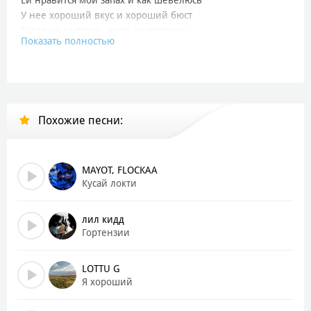
У нее хороший вкус и хороший бюст
Глядя на ее глаза - вряд ли откажусь
Показать полностью
[Куплет 1: лил кидд]
Я ищу себе малую, гарцую
Она валится с ног, аллилуйя
Я играю открыто, балую
Похожие песни:
Играю открыто с ней тем, что блефую
Флиртую
Brunello Cucinelli
Любить меня опасно, я сыграю на качелях
MAYOT, FLOCKAA
Она не в адеквате, когда видит мои деньги
Кусай локти
Я не в адеквате, видя ее на постели
лил кидд
[Припев: лил кидд]
Гортензии
У меня нет чувств, зато есть alyx
Ей нравится мой запах и как шевелюсь
LOTTU G
У нее хороший вкус и хороший бюст
Я хороший
Глядя на ее глаза - вряд ли откажусь
У меня нет чувств, зато есть alyx