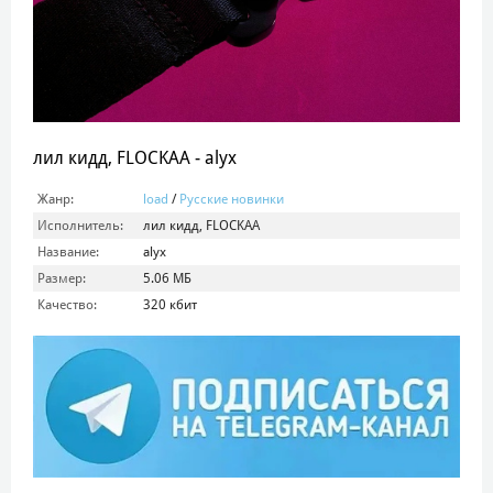
лил кидд, FLOCKAA - alyx
Жанр:
load
/
Русские новинки
Исполнитель:
лил кидд, FLOCKAA
Название:
alyx
Размер:
5.06 МБ
Качество:
320 кбит