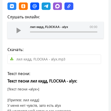
Слушать онлайн:
лил кидд, FLOCKAA - alyx
00:00
Скачать:
лил кидд, FLOCKAA - alyx.mp3
Текст песни:
Текст песни лил кидд, FLOCKAA - alyx:
[Текст песни «alyx»]
[Припев: лил кидд]
У меня нет чувств, зато есть alyx
Ей нравится мой запах и как шевелюсь