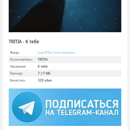
TRITIA - К тебе
Жанр:
load
/
Русские новинки
Исполнитель:
TRITIA
Название:
К тебе
Размер:
7.17 МБ
Качество:
320 кбит