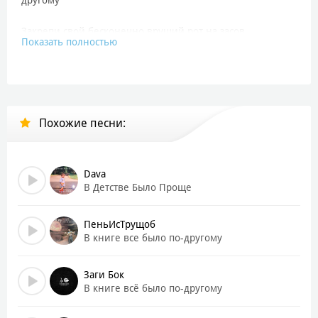
Закрепи свой бесконечно врущий рот на засов
Показать полностью
Мама хочет чтоб я вырос не как ты долбоеб
Из алгоритма муравьев я знаю главный феромон
Сколько не хавай валидол
В книге все было по-другому
Похожие песни:
Обезбашенные сплетни
Мою харю пулей не снесут
Я изгоняю свою нечисть
На твою наплевав всю суть
Dava
Мне не предел бесконечность
В Детстве Было Проще
Мозги иные факторы не ебут
Нет ни выходных ни будней
ПеньИсТрущоб
От зарплаты до зарплаты
В книге все было по-другому
Вы слишком сильно все рвете жопы
А я итак измотан
Заги Бок
И забросил компас
В книге всё было по-другому
Не потому что мне похуй
Просто искренне жаль