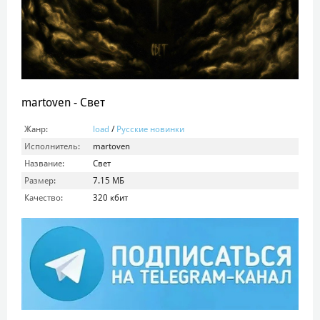
martoven - Свет
Жанр:
load
/
Русские новинки
Исполнитель:
martoven
Название:
Свет
Размер:
7.15 МБ
Качество:
320 кбит