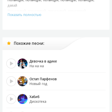
давай
Продлевай, продлевай, продлевай, продлевай,
Показать полностью
продлевай, давай
Я хочу до утра побыть с ней
[Куплет 1]
Наша драма никогда не закончится
Похожие песни:
А че ты смотришь так, как будто ты хочешь меня
Из-за тебя я телефоны все свои менял
Ты разбивала их об пол, странно не об меня
Давай последний бокал
Девочка в адике
Я не хочу видеть тебя сейчас пьяную рядом
На на на
Я хочу голую рядом
Я хочу все понять по твоему взгляду
Остап Парфенов
Новый год
[Припев]
Наливай, наливай, наливай, наливай, наливай, давай
Хабиб
Потанцуй, потанцуй, потанцуй, потанцуй, потанцуй,
Дискотека
давай
Продлевай, продлевай, продлевай, продлевай,