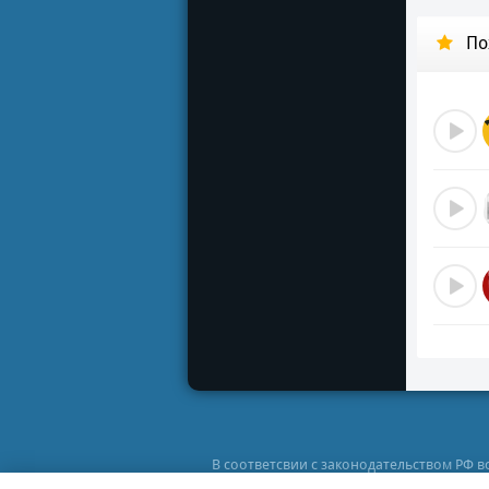
Өкімет
По
Тректе
Түртпе
Теппей
Ішпейд
Шекпе
Көкбет
Ұға ал
Үндеуд
Тереңд
Күлкі 
Гүлдей
Күл бо
Құлап 
Қу пен
Бір бо
Ініме 
Ит сек
Өлі де
В соответсвии с законодательством РФ 
Көмілг
персонального использования в ознакоми