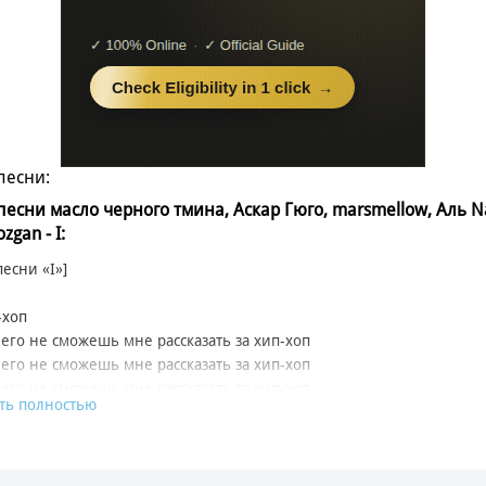
песни:
 песни масло черного тмина, Аскар Гюго, marsmellow, Аль N
zgan - I:
песни «I»]
-хоп
его не сможешь мне рассказать за хип-хоп
его не сможешь мне рассказать за хип-хоп
его не сможешь мне рассказать за хип-хоп
ть полностью
его не сможешь мне рассказать за хип-хоп
ь
әдбіек дейді бәрі өмірде
әле дейді