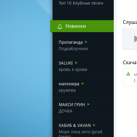
Топ 10 Клубных песен
Слуша
Новинки
Пропаганда
Подкаблучник
Скача
SALUKI
кровь к крови
м
I
маломира
кружева
МАКСИ ГРИН
ДОЧКА
ХАБИБ & VAVAN
Море пока лето (prod
Fargo)