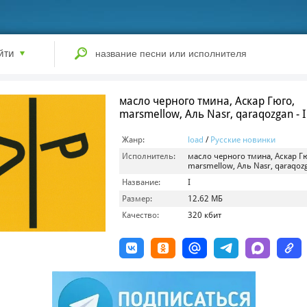
йти
масло черного тмина, Аскар Гюго,
marsmellow, Аль Nasr, qaraqozgan - I
Жанр:
load
/
Русские новинки
Исполнитель:
масло черного тмина, Аскар Г
marsmellow, Аль Nasr, qaraqoz
Название:
I
Размер:
12.62 МБ
Качество:
320 кбит