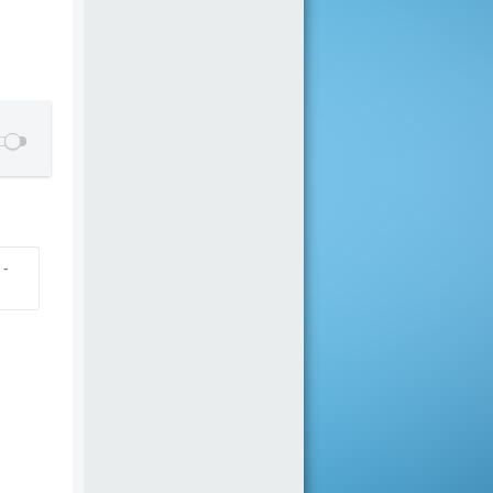
 - I
 -