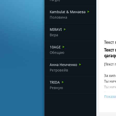
Kambulat & Минаева
Половина
MIRAVI
Вера
Текст 
10AGE
Текст
Обещаю
qaraqo
[Текст 
Анна Немченко
Ретровейв
За хип
Ты нич
TRIDA
Ты нич
Ревную
Ты нич
Показа
Ты нич
Повер
Мені М
Қара б