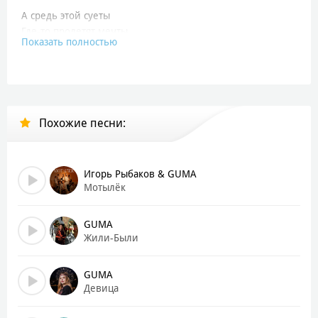
А средь этой суеты
Где-то пролетят мечты
Показать полностью
Птицей позови
Сердце твое на куски
Где-то там в дали
В городах все спрятались
Похожие песни:
Чувства на нули
Лица все под масками
Каждой ноченькой тёмной
Игорь Рыбаков & GUMA
Я веду бой сама с собой
Мотылёк
Когда обо мне вспомнишь
Ты это, заходи если что
GUMA
Жили-Были
Краса и так скромна
С глазами из огня
GUMA
Ночью, при свете дня
Девица
Будто вышла изо сна