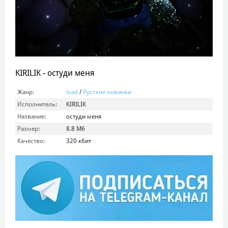
KIRILIK - остуди меня
Жанр:
load
/
Русские новинки
Исполнитель:
KIRILIK
Название:
остуди меня
Размер:
8.8 Мб
Качество:
320 кбит