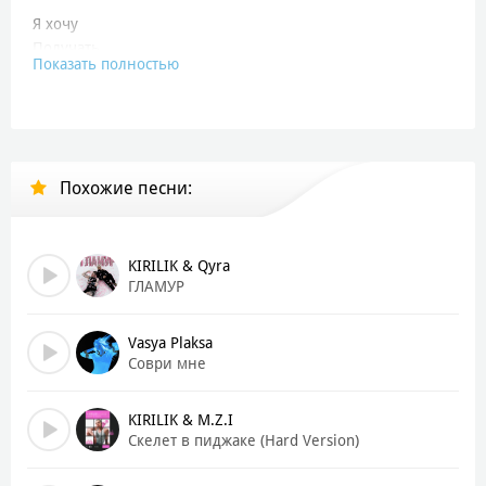
Я хочу
Получать
Показать полностью
Так и будет
Я уверен
Дай мне шанс
Коснусь тебя
Похожие песни:
Без любовных
Проявлений
Извини
KIRILIK & Qyra
Мое эго
ГЛАМУР
Не потянет
Сообщений
Vasya Plaksa
Соври мне
Вечеринки мое кредо
Я тут не в первый раз
KIRILIK & M.Z.I
Дай мне сильно по ебалу
Скелет в пиджаке (Hard Version)
Что бы я уснул сейчас