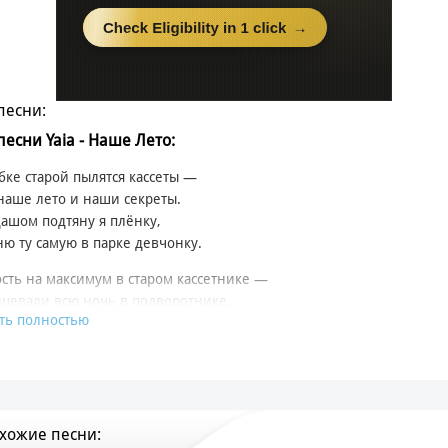
песни:
песни Yaia - Наше Лето:
бке старой пылятся кассеты —
наше лето и наши секреты.
ашом подтяну я плёнку,
ю ту самую в парке девчонку.
сть на максимум в старом кассетнике —
цевали всю ночь в подворотнике.
ть полностью
летит, но мотив не стареет.
 моё до сих пор он греет.
ше лето,
яркая звезда.
греет души нам
хожие песни:
 долгие года.