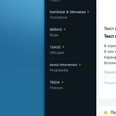
Kambulat & Минаева
Половина
Текст 
MIRAVI
Вера
Текст 
В коро
10AGE
В них 
Обещаю
Каранд
Вспомн
Анна Немченко
Ретровейв
Громко
Мы тан
TRIDA
Показа
Время 
Ревную
Сердце
Это на
Будто 
Она со
По
Сквозь