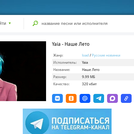
йти
Yaia - Наше Лето
Жанр:
load
/
Русские новинки
Исполнитель:
Yaia
Название:
Наше Лето
Размер:
9.99 МБ
Качество:
320 кбит