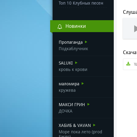
Топ 10 Клубных песен
Слуша
Новинки
Пропаганда
Подкаблучник
Скача
SALUKI
Y
кровь к крови
маломира
кружева
МАКСИ ГРИН
ДОЧКА
ХАБИБ & VAVAN
Море пока лето (prod
Fargo)