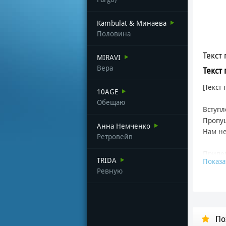
Kambulat & Минаева
Половина
Текст 
MIRAVI
Вера
Текст
[Текст
10AGE
Обещаю
Вступл
Пропущ
Анна Немченко
Нам не
Ретровейв
Припев
TRIDA
Показа
Пропущ
Ревную
Нам не
Коротк
Без на
По
Первый