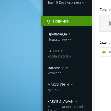
Топ 10 Клубных песен
Слуша
Новинки
Пропаганда
Подкаблучник
Скача
SALUKI
T
кровь к крови
маломира
кружева
МАКСИ ГРИН
ДОЧКА
ХАБИБ & VAVAN
Море пока лето (prod
Fargo)