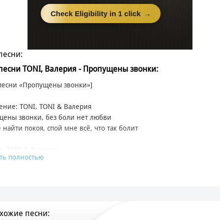
песни:
 песни TONI, Валерия - Пропущены звонки:
 песни «Пропущены звонки»]
ение: TONI, TONI & Валерия
ены звонки, без боли нет любви
 найти покоя, спой мне всё, что так болит
: TONI & Валерия
ть полностью
ены звонки, без боли нет любви
 найти покоя, спой мне всё, что так болит
ие гудки, врать сердцу вопреки
с не знаю, кто я, двое раненых в любви
хожие песни:
 Куплет: Валерия