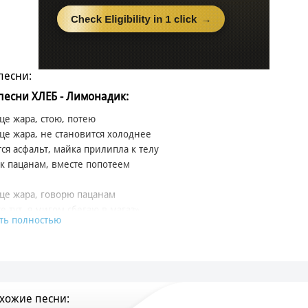
песни:
 песни ХЛЕБ - Лимонадик:
це жара, стою, потею
це жара, не становится холоднее
ся асфальт, майка прилипла к телу
к пацанам, вместе попотеем
це жара, говорю пацанам
е тут, я мигом сбегаю в магаз»
ть полностью
це жарко, пацанам подарки
, бабим
им, бабим (Давай!)
или в магазин
хожие песни:
и крапельсин