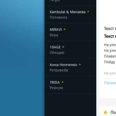
Kambulat & Минаева
Половина
Текст 
MIRAVI
Вера
Текст
На ули
10AGE
На ули
Обещаю
Плавит
Пойду 
Анна Немченко
Ретровейв
На ули
«Сидит
TRIDA
Показа
На ули
Ревную
Папим
Мы пап
Мы ход
По
Купил