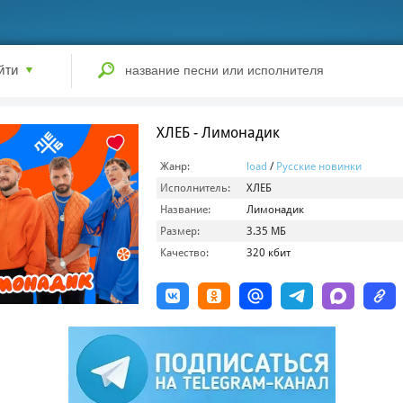
йти
ХЛЕБ - Лимонадик
Жанр:
load
/
Русские новинки
Исполнитель:
ХЛЕБ
Название:
Лимонадик
Размер:
3.35 МБ
Качество:
320 кбит