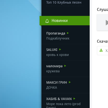
Топ 10 Клубных песен
Слуша
Новинки
Пропаганда
Подкаблучник
Скача
SALUKI
Х
кровь к крови
маломира
кружева
МАКСИ ГРИН
ДОЧКА
ХАБИБ & VAVAN
Море пока лето (prod
Fargo)