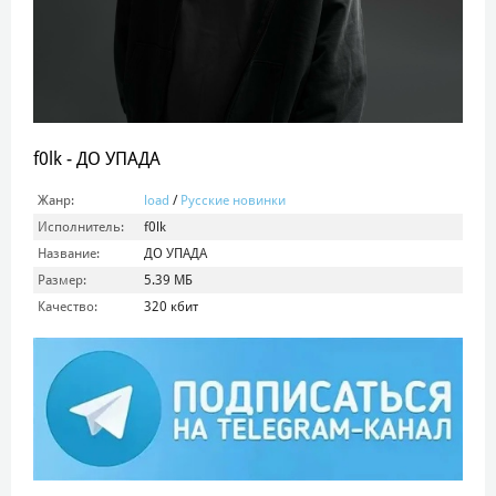
f0lk - ДО УПАДА
Жанр:
load
/
Русские новинки
Исполнитель:
f0lk
Название:
ДО УПАДА
Размер:
5.39 МБ
Качество:
320 кбит