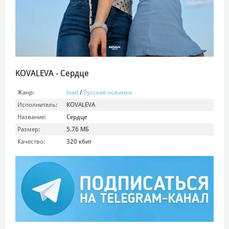
KOVALEVA - Сердце
Жанр:
load
/
Русские новинки
Исполнитель:
KOVALEVA
Название:
Сердце
Размер:
5.76 МБ
Качество:
320 кбит