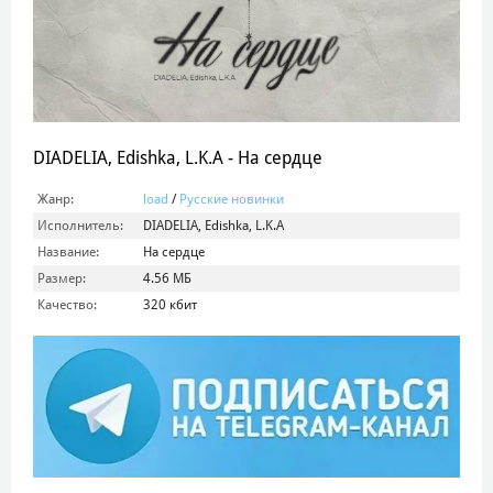
DIADELIA, Edishka, L.K.A - На сердце
Жанр:
load
/
Русские новинки
Исполнитель:
DIADELIA, Edishka, L.K.A
Название:
На сердце
Размер:
4.56 МБ
Качество:
320 кбит