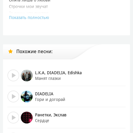
Строчки мои звучат
Те раны, что внутри
Показать полностью
Остались навсегда
А я просил, простить
Но сам же отпустил
Тянутся дни как нить
Похожие песни:
Разбитые мечты
Назад уже нельзя
Горят наши мосты
L.K.A, DIADELIA, Edishka
На сердце раны, боль
Манят глазки
Не лечит алкоголь
И знает лишь луна
DIADELIA
Как ты меня ждала
Гори и догорай
Опять лишь о любви
Строчки мои звучат
Ранетки, Экслав
Те раны что внутри
Сердце
Остались навсегда