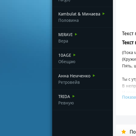
Kambulat & Минаева
Половина
Текст 
MIRAVI
Вера
Текст
(Пока 
10AGE
(Кружи
Обещаю
Пять, 
Анна Немченко
Ты с у
Ретровейв
В неп
И спер
TRIDA
Показа
Ревную
Голлив
Танцев
И пута
По
Мы сяд