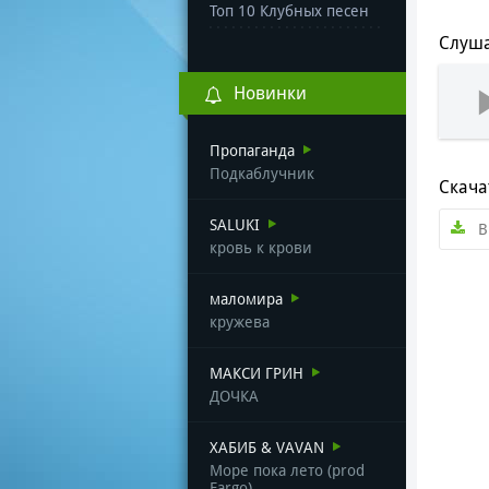
Топ 10 Клубных песен
Слуша
Новинки
Пропаганда
Подкаблучник
Скача
SALUKI
B
кровь к крови
маломира
кружева
МАКСИ ГРИН
ДОЧКА
ХАБИБ & VAVAN
Море пока лето (prod
Fargo)