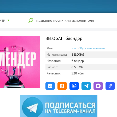
йти
BELOGAI - блендер
Жанр:
load
/
Русские новинки
Исполнитель:
BELOGAI
Название:
блендер
Размер:
8.51 Мб
Качество:
320 кбит