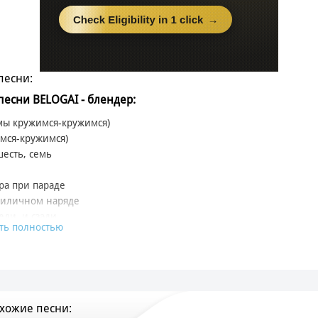
песни:
 песни BELOGAI - блендер:
мы кружимся-кружимся)
мся-кружимся)
шесть, семь
тра при параде
риличном наряде
еди, и сзади
ть полностью
удские пряди
али в прохладе
лись в помаде
хожие песни:
ем у окна