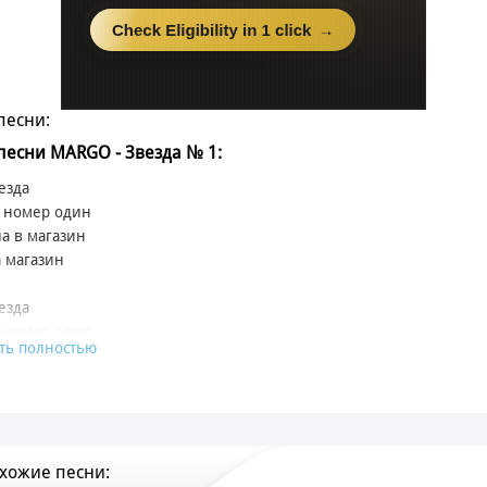
песни:
 песни MARGO - Звезда № 1:
езда
 номер один
а в магазин
 магазин
езда
 номер один
ть полностью
ник впереди
ник позади
и
хожие песни:
ла весь интернет