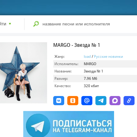
йти
MARGO - Звезда № 1
Жанр:
load
/
Русские новинки
Исполнитель:
MARGO
Название:
Звезда № 1
Размер:
7.96 Мб
Качество:
320 кбит