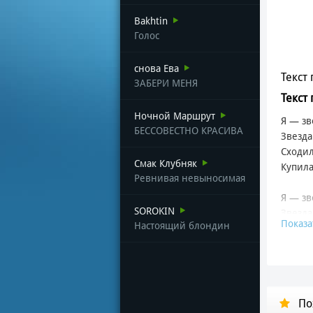
Bakhtin
Голос
снова Ева
Текст 
ЗАБЕРИ МЕНЯ
Текст
Ночной Маршрут
Я — зв
БЕССОВЕСТНО КРАСИВА
Звезда
Сходил
Смак Клубняк
Купила
Ревнивая невыносимая
Я — зв
SOROKIN
Звезда
Показа
Настоящий блондин
Охран
Охран
Отойд
По
Я купи