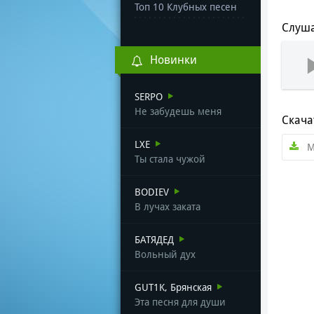
Топ 10 Клубных песен
Слуша
Новинки
SERPO
Не забудешь меня
Скача
LXE
M
Ты стала чужой
BODIEV
В лучах заката
БАТЯДЕД
Вольный дух
GUT1K, Брянская
Эта песня для души