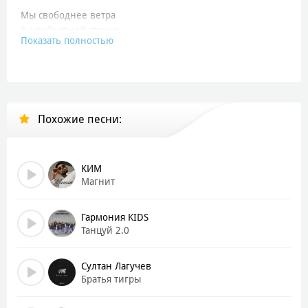
Мы свободнее ветра
В необъятной стране
Показать полностью
Бьётся сердце так быстро
Это не удержать
И святое единство
Никогда не сломать
Похожие песни:
Братья славяне
Братья славяне
Это один народ
КИМ
Братья славяне
Магнит
Братья славяне
И вместе с нами Бог
Гармония KIDS
Танцуй 2.0
В наших венах есть память
Это реки времён
Султан Лагучев
В наших душах есть пламя
Братья тигры
Это вечный огонь