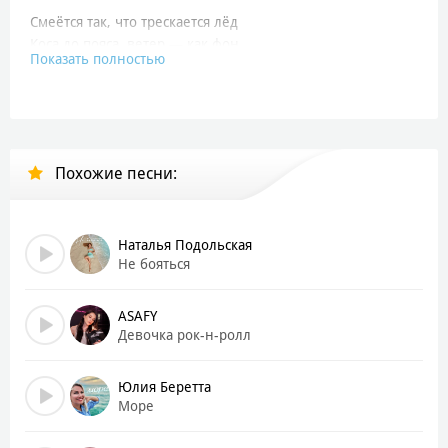
Смеётся так, что трескается лёд
Коса до пояса, ветер — как фон
Показать полностью
И каждый шрам ей память даёт
По лужам босиком, по горлу — гроза
Соль на губах, но честные глаза
Говорит прямо, как бьёт гроза
Похожие песни:
Там, где молчат — она сказать обязана
Девочка без фильтров — так и запиши
Громом по страницам в твоей тетради жизни
Наталья Подольская
Девочка без фильтров — правда на лице
Не бояться
Плачет, если больно — смеётся вдвойне
Эй!
ASAFY
Девочка рок-н-ролл
Девочка без фильтров — это её стиль
Не подгонит душу под чужой фасон и пыль
Юлия Беретта
Девочка без фильтров — сердце на виду
Море
Если любит — значит