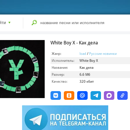
йти
White Boy X - Как дела
Жанр:
load
/
Русские новинки
Исполнитель:
White Boy X
Название:
Как дела
Размер:
6.6 Мб
Качество:
320 кбит