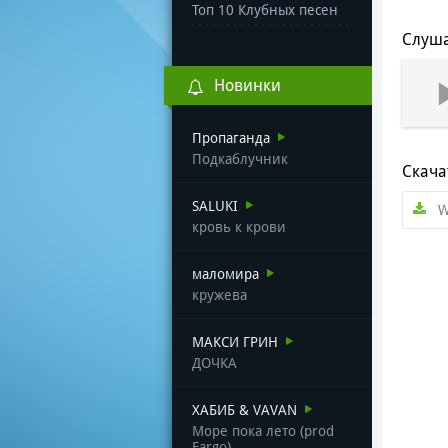
Топ 10 Клубных песен
Слуша
Новинки
Пропаганда
Подкаблучник
Скача
SALUKI
W
кровь к крови
маломира
кружева
МАКСИ ГРИН
ДОЧКА
ХАБИБ & VAVAN
Море пока лето (prod
Fargo)