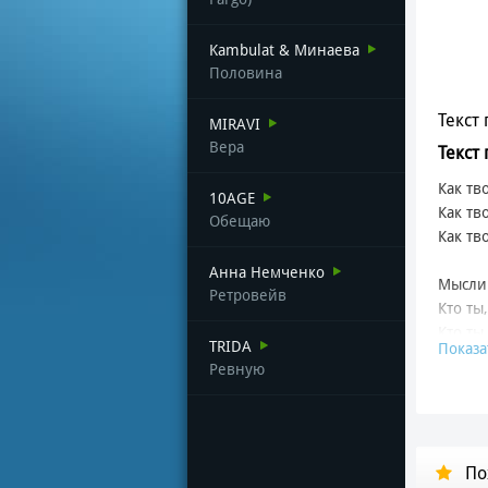
Kambulat & Минаева
Половина
Текст 
MIRAVI
Вера
Текст 
Как тв
10AGE
Как тв
Обещаю
Как тв
Анна Немченко
Мысли 
Ретровейв
Кто ты,
Кто ты,
TRIDA
Показа
Ревную
Я откр
Твои 
Ночь в
И чере
По