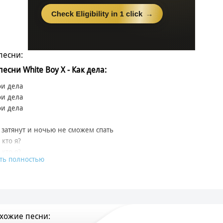
песни:
песни White Boy X - Как дела:
ои дела
ои дела
ои дела
затянут и ночью не сможем спать
 кто я?
 кто я?
ть полностью
ою глаза - ты исчезнешь,
любимые фокусы
ела меня без поворотников
з левые полосы
хожие песни: