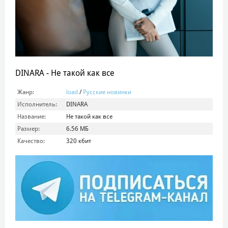
DINARA - Не такой как все
Жанр:
load
/
Русские новинки
Исполнитель:
DINARA
Название:
Не такой как все
Размер:
6.56 МБ
Качество:
320 кбит