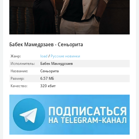
Бабек Мамедрзаев - Сеньорита
Жанр:
load
/
Русские новинки
Исполнитель:
Бабек Мамедрзаев
Название:
Сеньорита
Размер:
6.57 МБ
Качество:
320 кбит