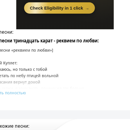
песни:
 песни тринадцать карат - реквием по любви:
 песни «реквием по любви»]
 Куплет:
хаюсь, но только с тобой
етать по небу птицей вольной
асания вернут домой
 скажи, я хочу знать, почему же так больно
ть полностью
вога, что режет меня изнутри
у эту боль в твоих грустных глазах
и голову в небо и посмотри
асиво горят наши души
оте, тают в темноте
хожие песни:
и песни, туры, деньги, стадионы