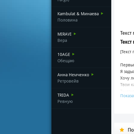
Kambulat & Минаева
Половина
Текст 
MIRAVI
Вера
Текст
[Текст
10AGE
Обещаю
Первый
Я зады
Анна Немченко
Хочу л
Ретровейв
Твои к
Ты мне
TRIDA
Показа
Та тре
Ревную
Я увиж
Подним
Как кр
В темн
По
Все мо