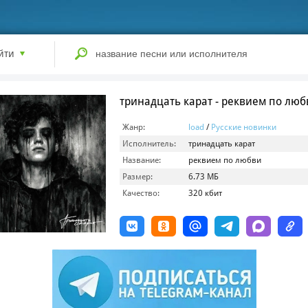
йти
тринадцать карат - реквием по люб
Жанр:
load
/
Русские новинки
Исполнитель:
тринадцать карат
Название:
реквием по любви
Размер:
6.73 МБ
Качество:
320 кбит