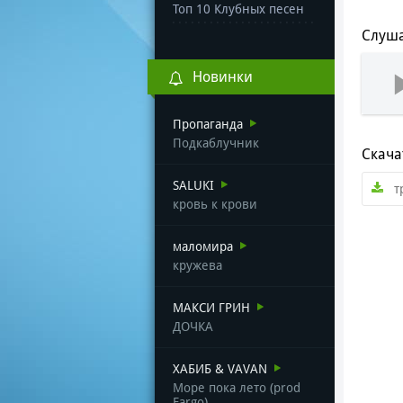
Топ 10 Клубных песен
Слуша
Новинки
Пропаганда
Подкаблучник
Скача
SALUKI
т
кровь к крови
маломира
кружева
МАКСИ ГРИН
ДОЧКА
ХАБИБ & VAVAN
Море пока лето (prod
Fargo)