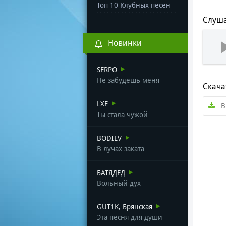
Топ 10 Клубных песен
Слуша
Новинки
SERPO
Не забудешь меня
Скача
LXE
B
Ты стала чужой
BODIEV
В лучах заката
БАТЯДЕД
Вольный дух
GUT1K, Брянская
Эта песня для души