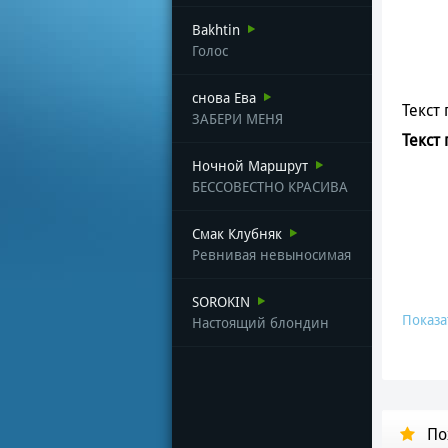
Bakhtin
Голос
снова Ева
Текст 
ЗАБЕРИ МЕНЯ
Текст
Ночной Маршрут
БЕССОВЕСТНО КРАСИВА
Смак Клубняк
Ревнивая невыносимая
SOROKIN
Показа
Настоящий блондин
По