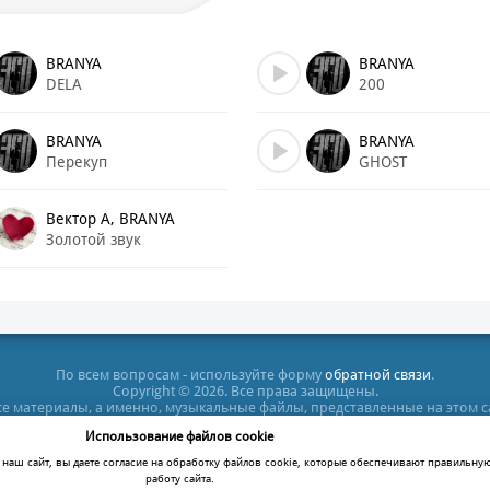
BRANYA
BRANYA
DELA
200
BRANYA
BRANYA
Перекуп
GHOST
Вектор А, BRANYA
Золотой звук
По всем вопросам - используйте форму
обратной связи
.
Copyright © 2026. Все права защищены.
все материалы, а именно, музыкальные файлы, представленные на этом 
тельных целях. Все права на них принадлежат их владельцам. После п
Использование файлов cookie
кт-диск или удалить этот файл, в противном случае Вы нарушаете зак
ация сайта не несет ответственности за противозаконные действия по
наш сайт, вы даете согласие на обработку файлов cookie, которые обеспечивают правильну
работу сайта.