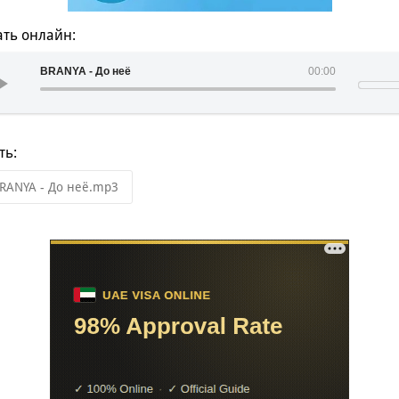
ть онлайн:
BRANYA - До неё
00:00
ть:
RANYA - До неё.mp3