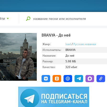
йти
BRANYA - До неё
Жанр:
load
/
Русские новинки
Исполнитель:
BRANYA
Название:
До неё
Размер:
5.98 МБ
Качество:
320 кбит