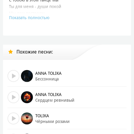
Ты для меня - души покой
Мы дом построим
Показать полностью
И мы всё пройдём
Где есть любовь
Где двое и вдвоём
Два кольца надели мы
Похожие песни:
Две судьбы в одну сплели
Нас с тобою небеса
Сегодня обвенчали
Пусть летят вперёд года
ANNA TOLIKA
Вместе будем навсегда
Бессонница
Чтобы горя и печали
Мы с тобой не знали
ANNA TOLIKA
Сердцем ревнивый
Кружись под эту музыку
Прижмись ко мне сильней
TOLIKA
Пусть этот танец длится вечно
Чёрными розами
Танец лебедей
Пусть озаряет путь