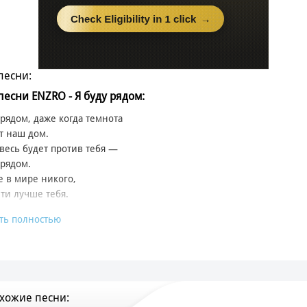
песни:
 песни ENZRO - Я буду рядом:
 рядом, даже когда темнота
т наш дом.
весь будет против тебя —
 рядом.
 в мире никого,
ти лучше тебя.
ть полностью
 рядом, даже когда темнота
т наш дом.
весь будет против тебя —
 рядом.
 в мире никого,
хожие песни:
ти лучше тебя.