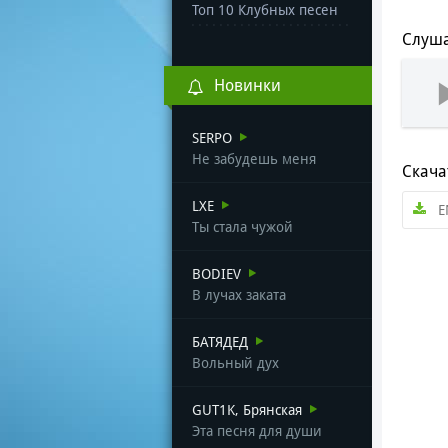
Топ 10 Клубных песен
Слуша
Новинки
SERPO
Не забудешь меня
Скача
LXE
E
Ты стала чужой
BODIEV
В лучах заката
БАТЯДЕД
Вольный дух
GUT1K, Брянская
Эта песня для души