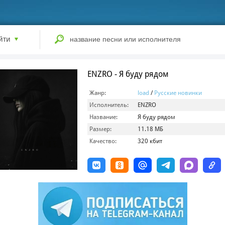
йти
ENZRO - Я буду рядом
Жанр:
load
/
Русские новинки
Исполнитель:
ENZRO
Название:
Я буду рядом
Размер:
11.18 МБ
Качество:
320 кбит