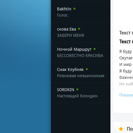
Bakhtin
Голос
снова Ева
Текст 
ЗАБЕРИ МЕНЯ
Текст
Ночной Маршрут
Я буду
БЕССОВЕСТНО КРАСИВА
Окутае
И мир 
Смак Клубняк
Я буду
Ревнивая невыносимая
Важнее
Не най
SOROKIN
Показа
Настоящий блондин
Я буду
Окутае
И мир 
Я буду
Важнее
По
Не най