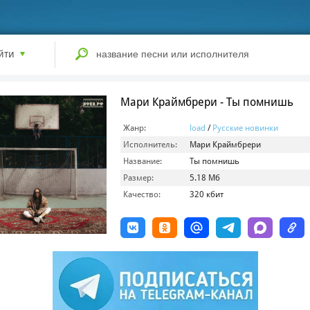
йти
Мари Краймбрери - Ты помнишь
Жанр:
load
/
Русские новинки
Исполнитель:
Мари Краймбрери
Название:
Ты помнишь
Размер:
5.18 Мб
Качество:
320 кбит