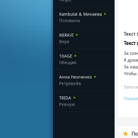
Kambulat & Минаева
Половина
Текст 
MIRAVI
Вера
Текст
За сол
10AGE
Я дума
Обещаю
За наш
Чтобы 
Анна Немченко
Ретровейв
Запут
Лежащ
TRIDA
Показа
Я помн
Ревную
Мечтал
Бросал
Хотели
По
И точн