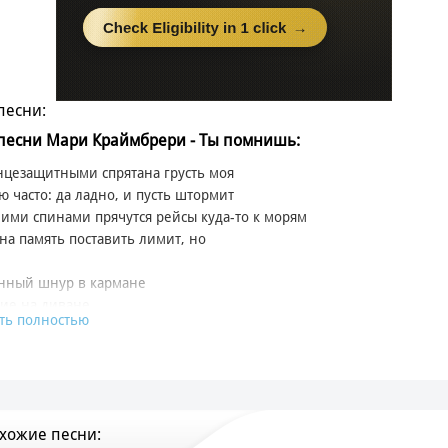
песни:
 песни Мари Краймбрери - Ты помнишь:
нцезащитными спрятана грусть моя
ю часто: да ладно, и пусть штормит
ими спинами прячутся рейсы куда-то к морям
на память поставить лимит, но
анный шнур в кармане
ие на диване
ть полностью
ю: спешили узнать, когда вырастем
и, кем станем
и по асфальту фишки
 бы победить
хожие песни:
о не знали как сложно было нашим родителям