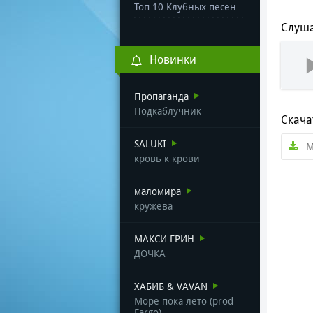
Топ 10 Клубных песен
Слуша
Новинки
Пропаганда
Подкаблучник
Скача
SALUKI
М
кровь к крови
маломира
кружева
МАКСИ ГРИН
ДОЧКА
ХАБИБ & VAVAN
Море пока лето (prod
Fargo)