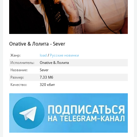
Onative & Лолита - Sever
Жанр:
load
/
Русские новинки
Исполнитель:
Onative & Лолита
Название:
Sever
Размер:
7.33 Мб
Качество:
320 кбит