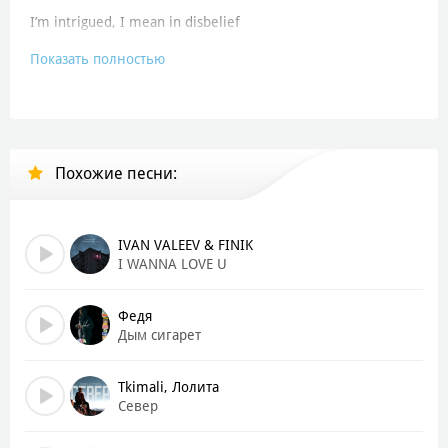
I’m intrigued, I mean in disbelief
Показать полностью
Hold me, I wanna feel better
Oh, we could’ve been clever
And not messed with each other
Saying “I love you” is hard and
Похожие песни:
Saying “hate you” is harder
Why do I even bother?
Ориентация Север
IVAN VALEEV & FINIK
Я хочу, чтоб ты верил
I WANNA LOVE U
Я хочу, чтоб ты плакал
Федя
А я не буду бояться
Дым сигарет
Что нам нужно расстаться
И мне нужно остаться
Tkimali, Лолита
Север
Я себя
Для тебя сделала