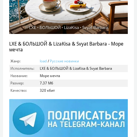
LXE & БОЛЬШОЙ & LizaKisa & Svyat Barbara - Море
мечта
Жанр:
load
/
Русские новинки
Исполнитель:
LXE & БОЛЬШОЙ & LizaKisa & Svyat Barbara
Название:
Море мечта
Размер:
7.37 Мб
Качество:
320 кбит